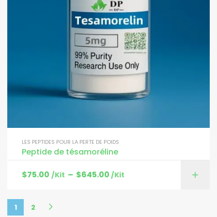
LES PEPTIDES POUR LA PERTE DE POIDS
Peptide de tésamoréline
$
75.00
–
$
645.00
/Kit
/Kit
1
2