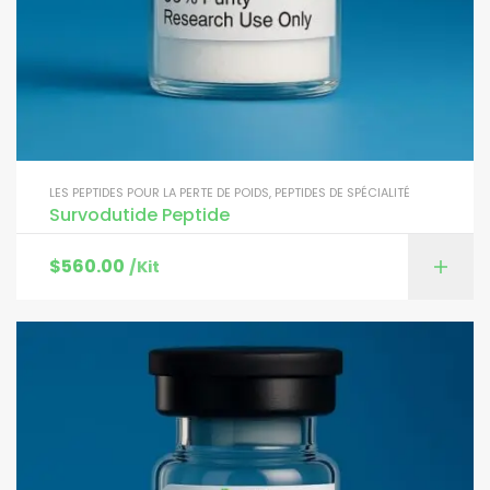
LES PEPTIDES POUR LA PERTE DE POIDS
,
PEPTIDES DE SPÉCIALITÉ
Survodutide Peptide
$
560.00
/Kit