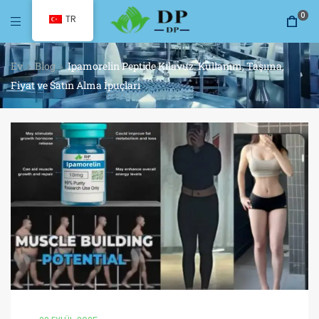
0
TR
Ev
Blog
Ipamorelin Peptide Kılavuz: Kullanım, Taşıma,
Fiyat ve Satın Alma İpuçları