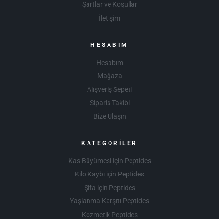
Şartlar ve Koşullar
İletişim
HESABIM
Hesabım
Mağaza
Alışveriş Sepeti
Sipariş Takibi
Bize Ulaşın
KATEGORILER
Kas Büyümesi için Peptides
Kilo Kaybı için Peptides
Şifa için Peptides
Yaşlanma Karşıtı Peptides
Kozmetik Peptides