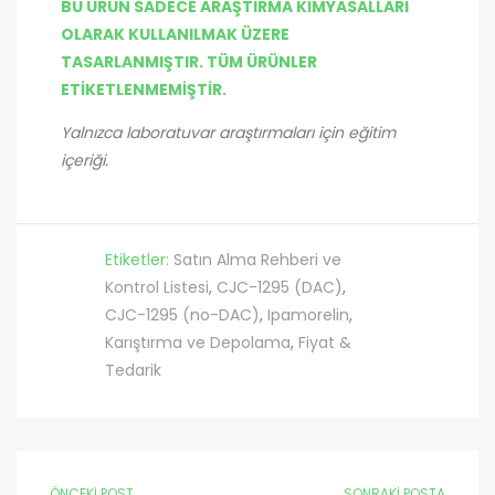
BU ÜRÜN SADECE ARAŞTIRMA KİMYASALLARI
OLARAK KULLANILMAK ÜZERE
TASARLANMIŞTIR. TÜM ÜRÜNLER
ETİKETLENMEMİŞTİR.
Yalnızca laboratuvar araştırmaları için eğitim
içeriği.
Etiketler:
Satın Alma Rehberi ve
Kontrol Listesi
,
CJC-1295 (DAC)
,
CJC-1295 (no-DAC)
,
Ipamorelin
,
Karıştırma ve Depolama
,
Fiyat &
Tedarik
ÖNCEKİ POST
SONRAKİ POSTA