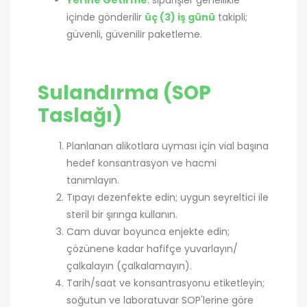
Yerine Getirme
: siparişler genellikle
içinde gönderilir
üç (3) iş günü
takipli;
güvenli, güvenilir paketleme.
Sulandırma (SOP
Taslağı)
Planlanan alikotlara uyması için vial başına
hedef konsantrasyon ve hacmi
tanımlayın.
Tıpayı dezenfekte edin; uygun seyreltici ile
steril bir şırınga kullanın.
Cam duvar boyunca enjekte edin;
çözünene kadar hafifçe yuvarlayın/
çalkalayın (çalkalamayın).
Tarih/saat ve konsantrasyonu etiketleyin;
soğutun ve laboratuvar SOP'lerine göre