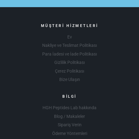
MÜŞTERI HIZMETLERI
Ev
Nakliye ve Teslimat Politikası
Para İadesi ve İade Politikası
Gizlilik Politikası
Çerez Politikası
Bize Ulaşın
BILGI
HGH Peptides Lab hakkında
Blog / Makaleler
Sipariş Verin
Ödeme Yöntemleri