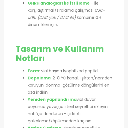
GHRH analogları ile istifleme
- ile
karşılaştırmalı/sıralama çalışması
CJC-
1295 (DAC yok / DAC ile)
kombine GH
dinamikleri için.
Tasarım ve Kullanım
Notları
Form
: vial başına lyophilized peptidi.
Depolama
: 2-8 °C kapalı; ışıktan/nemden
koruyun; donma-çözülme döngülerini en
aza indirin.
Yeniden yapılandırma
vial duvarı
boyunca yavaşça steril seyreltici ekleyin;
hafifçe döndürün - şiddetli
çalkalama/köpürmeden kaçının.