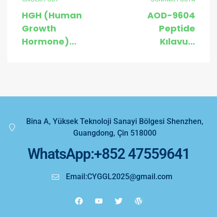
HGH (Human
AOD-9604
Growth
Peptide
Hormone)
Kılavuz:
Kılavuz:
Kullanım,
Kullanım,
Taşıma, Fiyat
Taşıma, Fiyat
ve Satın Alma
ve Satın Alma
İpuçları
İpuçları
Bina A, Yüksek Teknoloji Sanayi Bölgesi Shenzhen,
Guangdong, Çin 518000
WhatsApp:+852 47559641
Email:CYGGL2025@gmail.com