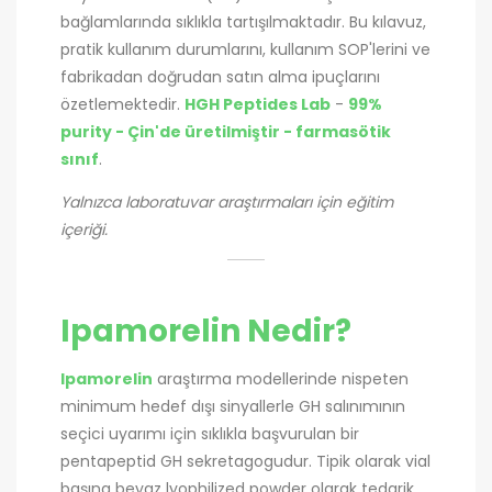
bağlamlarında sıklıkla tartışılmaktadır. Bu kılavuz,
pratik kullanım durumlarını, kullanım SOP'lerini ve
fabrikadan doğrudan satın alma ipuçlarını
özetlemektedir.
HGH Peptides Lab
-
99%
purity - Çin'de üretilmiştir - farmasötik
sınıf
.
Yalnızca laboratuvar araştırmaları için eğitim
içeriği.
Ipamorelin Nedir?
Ipamorelin
araştırma modellerinde nispeten
minimum hedef dışı sinyallerle GH salınımının
seçici uyarımı için sıklıkla başvurulan bir
pentapeptid GH sekretagogudur. Tipik olarak vial
başına beyaz lyophilized powder olarak tedarik