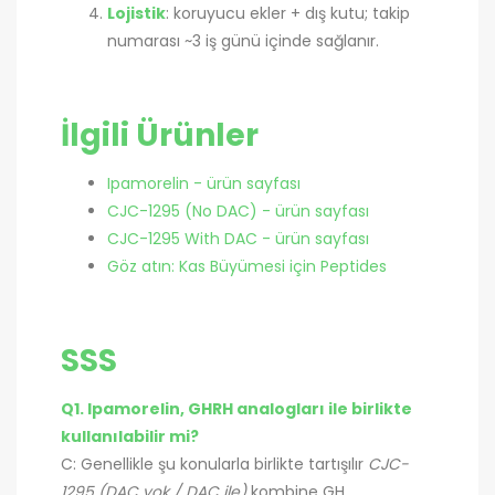
Lojistik
: koruyucu ekler + dış kutu; takip
numarası ~3 iş günü içinde sağlanır.
İlgili Ürünler
Ipamorelin - ürün sayfası
CJC-1295 (No DAC) - ürün sayfası
CJC-1295 With DAC - ürün sayfası
Göz atın: Kas Büyümesi için Peptides
SSS
Q1. Ipamorelin, GHRH analogları ile birlikte
kullanılabilir mi?
C: Genellikle şu konularla birlikte tartışılır
CJC-
1295 (DAC yok / DAC ile)
kombine GH