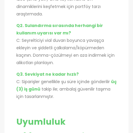
dinamiklerini keşfetmek için portföy tarzı
araştırmada.
Q2. Sulandırma sırasında herhangi bir
kullanım uyarısı var mı?
C: Seyrelticiyi vial duvarı boyunca yavaşça
ekleyin ve şiddetli çalkalama/köpürmeden
kaçının. Donma-çözülmeyi en aza indirmek için
alikotları planlayın.
Q3. Sevkiyat ne kadar hızlı?
C: Siparişler genellikle şu süre içinde gönderilir
üç
(3) iş günü
takip ile; ambalaj güvenilir taşıma
için tasarlanmıştır.
Uyumluluk