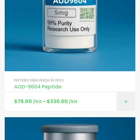
PEPTIDES PARA PERDA DE PESO
AOD-9604 Peptide
$
75.00
-
$
330.00
/Kit
/Kit