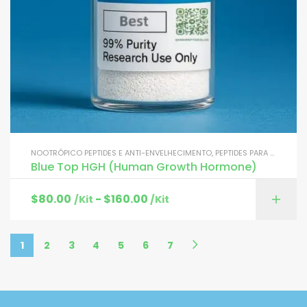
NOOTRÓPICO PEPTIDES E ANTI-ENVELHECIMENTO
,
PEPTIDES PARA O CRESCIMENTO MUSCULAR
Blue Top HGH (Human Growth Hormone)
$
80.00
-
$
160.00
/Kit
/Kit
1
2
3
4
5
6
7