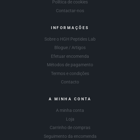
Política de cookies
Contactar-nos
INFORMAÇÕES
Sobre o HGH Peptides Lab
Blogue / Artigos
Efetuar encomenda
Métodos de pagamento
Termos e condições
Contacto
A MINHA CONTA
A minha conta
Loja
Carrinho de compras
Seguimento da encomenda