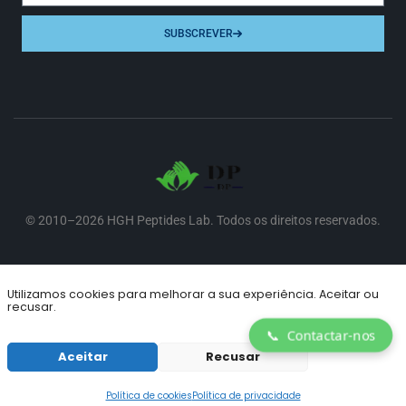
SUBSCREVER
© 2010–2026 HGH Peptides Lab. Todos os direitos reservados.
Aceitamos
Utilizamos cookies para melhorar a sua experiência. Aceitar ou
recusar.
📞
Contactar-nos
Aceitar
Recusar
0
Política de cookies
Política de privacidade
Loja
A minha conta
Pesquisar
Lista de desejos