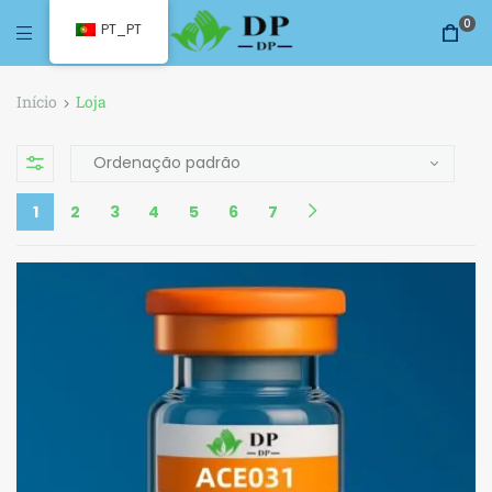
0
PT_PT
Início
Loja
1
2
3
4
5
6
7