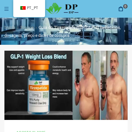
0
PT_PT
Início
Blogue
Guia do Tirzepatide (GIP/GLP-1): Benefícios,
dosagem, preço e dicas de compra