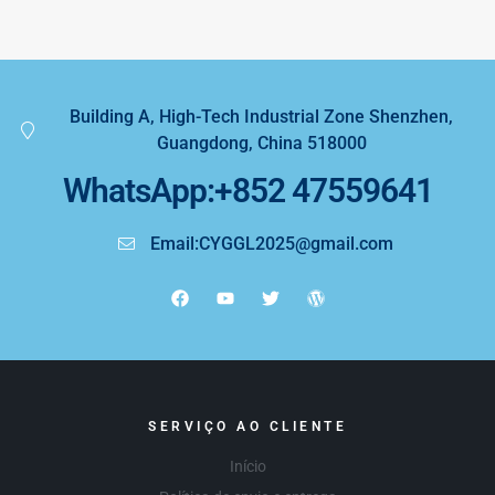
preço e dicas
de compra
Building A, High-Tech Industrial Zone Shenzhen,
Guangdong, China 518000
WhatsApp:+852 47559641
Email:CYGGL2025@gmail.com
SERVIÇO AO CLIENTE
Início