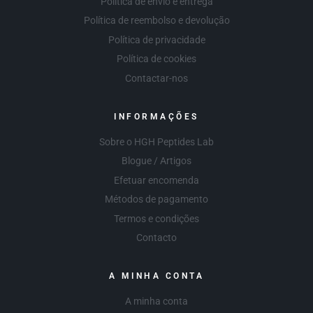
Política de envio e entrega
Política de reembolso e devolução
Política de privacidade
Política de cookies
Contactar-nos
INFORMAÇÕES
Sobre o HGH Peptides Lab
Blogue / Artigos
Efetuar encomenda
Métodos de pagamento
Termos e condições
Contacto
A MINHA CONTA
A minha conta