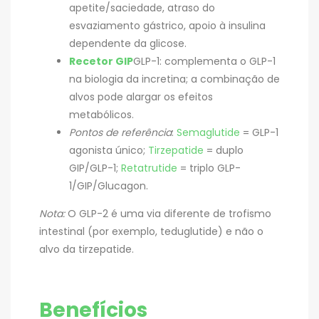
apetite/saciedade, atraso do
esvaziamento gástrico, apoio à insulina
dependente da glicose.
Recetor GIP
GLP-1: complementa o GLP-1
na biologia da incretina; a combinação de
alvos pode alargar os efeitos
metabólicos.
Pontos de referência
:
Semaglutide
= GLP-1
agonista único;
Tirzepatide
= duplo
GIP/GLP-1;
Retatrutide
= triplo GLP-
1/GIP/Glucagon.
Nota:
O GLP-2 é uma via diferente de trofismo
intestinal (por exemplo, teduglutide) e não o
alvo da tirzepatide.
Benefícios